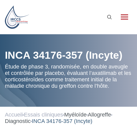
Qui sommes-nous ?
INCA 34176-357 (Incyte)
L'association
Étude de phase 3, randomisée, en double aveugle
et contrôlée par placebo, évaluant l’axatilimab et les
Nos partenaires
corticostéroïdes comme traitement initial de la
maladie chronique du greffon contre l’hôte.
La recherche clinique à l’IRCCS
Qu’est-ce que la recherche clinique ?
La recherche clinique à l’IRCCS
Accueil
Essais cliniques
Myéloïde
Allogreffe
Diagnostic
INCA 34176-357 (Incyte)
Essais cliniques
Nos actualités