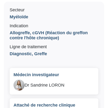
Recrutement
Secteur
Myéloïde
Travailler dans la recherche
Indication
Nos offres d’emploi
Allogreffe, cGVH (Réaction du greffon
Soutenez notre recherche
contre l'hôte chronique)
Ligne de traitement
Diagnostic, Greffe
Faire un don
Médecin investigateur
Dr Sandrine LORON
Attaché de recherche clinique