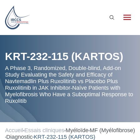
Qui sommes-nous ?
KRT-232-115 (KARTOS)
L'association
A Phase 3, Randomized, Double-blind, Add-on
Study Evaluating the Safety and Efficacy of
Nos partenaires
Navtemadlin Plus Ruxolitinib vs Placebo Plus
Ruxolitinib in JAK Inhibitor-Naïve Patients with
La recherche clinique à l’IRCCS
Myelofibrosis Who Have a Suboptimal Response to
Qu’est-ce que la recherche clinique ?
Ruxolitib
La recherche clinique à l’IRCCS
Essais cliniques
Accueil
Essais cliniques
Myéloïde
MF (Myélofibrose)
Diagnostic
KRT-232-115 (KARTOS)
Nos actualités