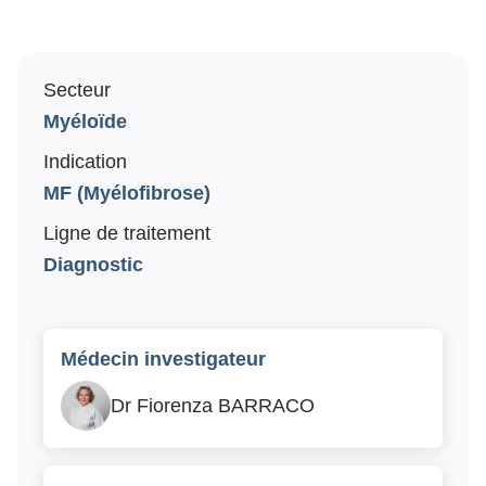
Recrutement
Travailler dans la recherche
Secteur
Myéloïde
Nos offres d’emploi
Indication
Soutenez notre recherche
MF (Myélofibrose)
Ligne de traitement
Faire un don
Diagnostic
Médecin investigateur
Dr Fiorenza BARRACO