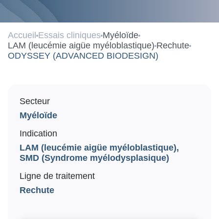
Recrutement
Accueil
Essais cliniques
Myéloïde
Travailler dans la recherche
LAM (leucémie aigüe myéloblastique)
Rechute
ODYSSEY (ADVANCED BIODESIGN)
Nos offres d’emploi
Soutenez notre recherche
Secteur
Myéloïde
Faire un don
Indication
LAM (leucémie aigüe myéloblastique),
SMD (Syndrome myélodysplasique)
Ligne de traitement
Rechute