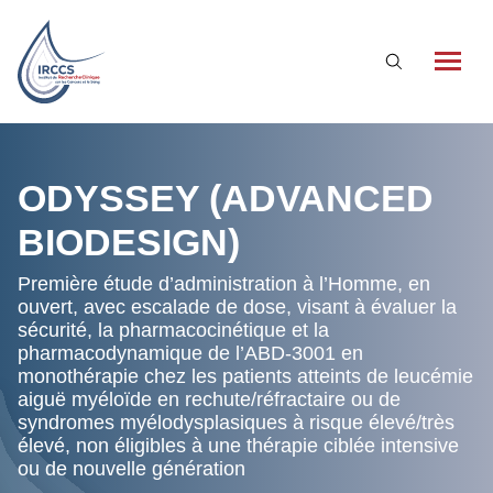
Qui sommes-nous ?
ODYSSEY (ADVANCED
L'association
BIODESIGN)
Nos partenaires
Première étude d’administration à l’Homme, en
ouvert, avec escalade de dose, visant à évaluer la
La recherche clinique à l’IRCCS
sécurité, la pharmacocinétique et la
pharmacodynamique de l’ABD-3001 en
Qu’est-ce que la recherche clinique ?
monothérapie chez les patients atteints de leucémie
La recherche clinique à l’IRCCS
aiguë myéloïde en rechute/réfractaire ou de
syndromes myélodysplasiques à risque élevé/très
Essais cliniques
élevé, non éligibles à une thérapie ciblée intensive
ou de nouvelle génération
Nos actualités