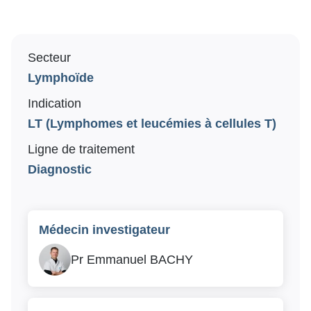
Recrutement
Travailler dans la recherche
Secteur
Lymphoïde
Nos offres d’emploi
Indication
Soutenez notre recherche
LT (Lymphomes et leucémies à cellules T)
Ligne de traitement
Faire un don
Diagnostic
Médecin investigateur
Pr Emmanuel BACHY