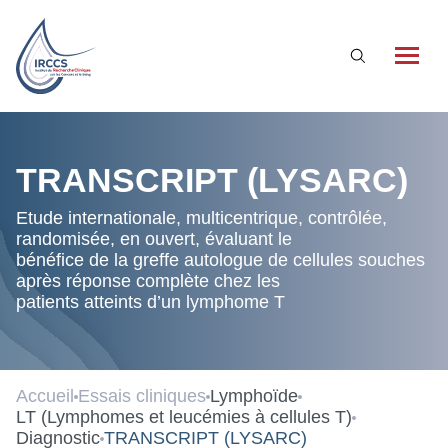
Qui sommes-nous ?
TRANSCRIPT (LYSARC)
L'association
Etude internationale, multicentrique, contrôlée,
randomisée, en ouvert, évaluant le
Nos partenaires
bénéfice de la greffe autologue de cellules souches
après réponse complète chez les
La recherche clinique à l’IRCCS
patients atteints d’un lymphome T
Qu’est-ce que la recherche clinique ?
La recherche clinique à l’IRCCS
Accueil
Essais cliniques
Lymphoïde
Essais cliniques
LT (Lymphomes et leucémies à cellules T)
Diagnostic
TRANSCRIPT (LYSARC)
Nos actualités